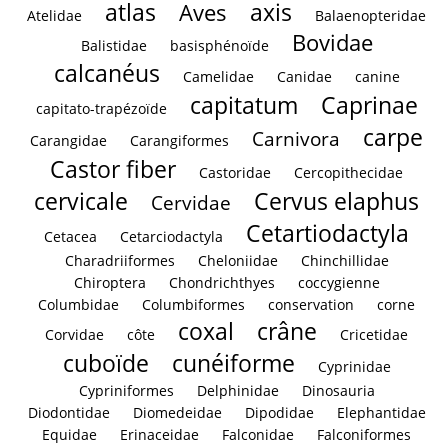
atlas
axis
Aves
Atelidae
Balaenopteridae
Bovidae
Balistidae
basisphénoïde
calcanéus
Camelidae
Canidae
canine
capitatum
Caprinae
capitato-trapézoïde
carpe
Carnivora
Carangidae
Carangiformes
Castor fiber
Castoridae
Cercopithecidae
cervicale
Cervus elaphus
Cervidae
Cetartiodactyla
Cetacea
Cetarciodactyla
Charadriiformes
Cheloniidae
Chinchillidae
Chiroptera
Chondrichthyes
coccygienne
Columbidae
Columbiformes
conservation
corne
coxal
crâne
Corvidae
côte
Cricetidae
cuboïde
cunéiforme
Cyprinidae
Cypriniformes
Delphinidae
Dinosauria
Diodontidae
Diomedeidae
Dipodidae
Elephantidae
Equidae
Erinaceidae
Falconidae
Falconiformes