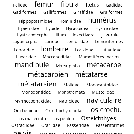
fémur
fibula
fœtus
Felidae
Gadidae
Gadiformes
Galliformes
Giraffidae
Gruiformes
humérus
Hippopotamidae
Hominidae
Hyaenidae
hyoïde
Hyracoidea
Hystricidae
juvénile
Hystricomorpha
ilium
Insectivora
Lagomorpha
Laridae
Lemuridae
Lemuriformes
lombaire
Leporidae
Lorisidae
Lutjanidae
Luvaridae
Macropodidae
Mammifères marins
mandibule
métacarpe
Marsupialia
métacarpien
métatarse
métatarsien
Molidae
Monacanthidae
Monodontidae
Monotremata
Mustelidae
naviculaire
Myrmecophagidae
Natricidae
os crochu
Odobenidae
Ornithorhynchidae
Osteichthyes
os malléolaire
os pénien
Ostraciidae
Otariidae
Passeridae
Passeriformes
pelvis