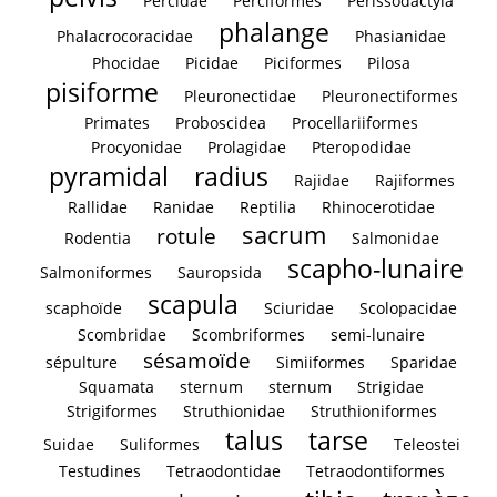
Percidae
Perciformes
Perissodactyla
phalange
Phalacrocoracidae
Phasianidae
Phocidae
Picidae
Piciformes
Pilosa
pisiforme
Pleuronectidae
Pleuronectiformes
Primates
Proboscidea
Procellariiformes
Procyonidae
Prolagidae
Pteropodidae
pyramidal
radius
Rajidae
Rajiformes
Rallidae
Ranidae
Reptilia
Rhinocerotidae
sacrum
rotule
Rodentia
Salmonidae
scapho-lunaire
Salmoniformes
Sauropsida
scapula
scaphoïde
Sciuridae
Scolopacidae
Scombridae
Scombriformes
semi-lunaire
sésamoïde
sépulture
Simiiformes
Sparidae
Squamata
sternum
sternum
Strigidae
Strigiformes
Struthionidae
Struthioniformes
talus
tarse
Suidae
Suliformes
Teleostei
Testudines
Tetraodontidae
Tetraodontiformes