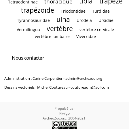
tibia
trapèze
thoracique
Tetraodontinae
trapézoïde
Triodontidae
Turdidae
ulna
Tyrannosauridae
Urodela
Ursidae
vertèbre
Vermilingua
vertèbre cervicale
vertèbre lombaire
Viverridae
Nous contacter
Administration : Carine Carpentier -
admin@archezoo.org
Dessins vectoriels : Michel Coutureau -
coutureaum@aol.com
Propulsé par
Piwigo
ArchéoZoo.org, 2004-2021.