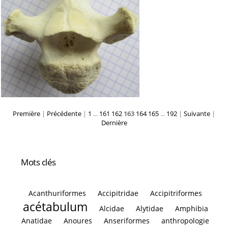
Première
|
Précédente
|
1
...
161
162
163
164
165
...
192
|
Suivante
|
Dernière
Mots clés
Acanthuriformes
Accipitridae
Accipitriformes
acétabulum
Alcidae
Alytidae
Amphibia
Anatidae
Anoures
Anseriformes
anthropologie