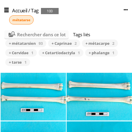
Accueil
/
Tag
100
métatarse
Rechercher dans ce lot
Tags liés
+ métatarsien
93
+ Caprinae
2
+ métacarpe
2
+ Cervidae
1
+ Cetartiodactyla
1
+ phalange
1
+ tarse
1