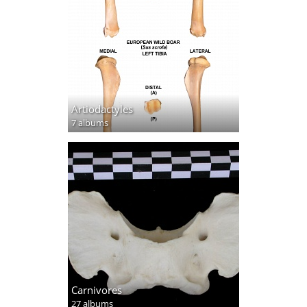
Artiodactyles
7 albums
Carnivores
27 albums