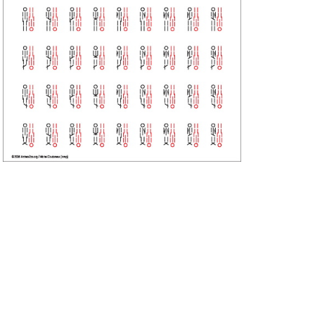
1 individu
2 ind
2 individus, orientation opposée