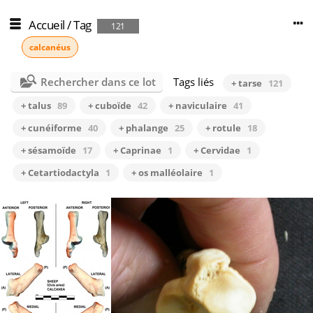
Accueil
/
Tag
121
calcanéus
Rechercher dans ce lot
Tags liés
+ tarse
121
+ talus
89
+ cuboïde
42
+ naviculaire
41
+ cunéiforme
40
+ phalange
25
+ rotule
18
+ sésamoïde
17
+ Caprinae
1
+ Cervidae
1
+ Cetartiodactyla
1
+ os malléolaire
1