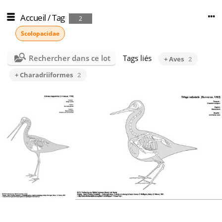
Accueil
/
Tag
2
Scolopacidae
Rechercher dans ce lot
Tags liés
+ Aves
2
+ Charadriiformes
2