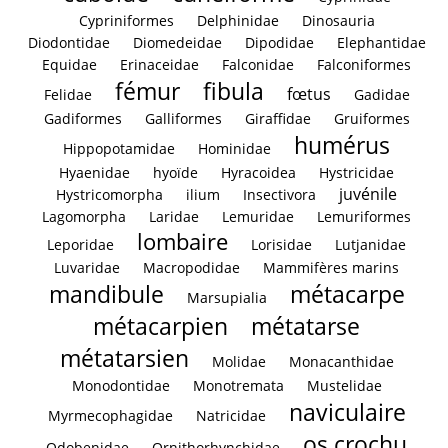
Cypriniformes
Delphinidae
Dinosauria
Diodontidae
Diomedeidae
Dipodidae
Elephantidae
Equidae
Erinaceidae
Falconidae
Falconiformes
fémur
fibula
fœtus
Felidae
Gadidae
Gadiformes
Galliformes
Giraffidae
Gruiformes
humérus
Hippopotamidae
Hominidae
Hyaenidae
hyoïde
Hyracoidea
Hystricidae
juvénile
Hystricomorpha
ilium
Insectivora
Lagomorpha
Laridae
Lemuridae
Lemuriformes
lombaire
Leporidae
Lorisidae
Lutjanidae
Luvaridae
Macropodidae
Mammifères marins
mandibule
métacarpe
Marsupialia
métacarpien
métatarse
métatarsien
Molidae
Monacanthidae
Monodontidae
Monotremata
Mustelidae
naviculaire
Myrmecophagidae
Natricidae
os crochu
Odobenidae
Ornithorhynchidae