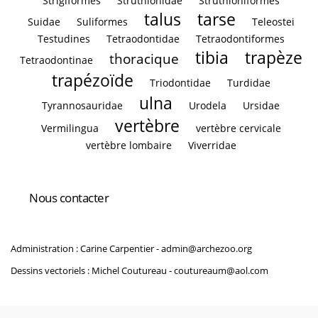
Strigiformes
Struthionidae
Struthioniformes
talus
tarse
Suidae
Suliformes
Teleostei
Testudines
Tetraodontidae
Tetraodontiformes
tibia
trapèze
thoracique
Tetraodontinae
trapézoïde
Triodontidae
Turdidae
ulna
Tyrannosauridae
Urodela
Ursidae
vertèbre
Vermilingua
vertèbre cervicale
vertèbre lombaire
Viverridae
Nous contacter
Administration : Carine Carpentier -
admin@archezoo.org
Dessins vectoriels : Michel Coutureau -
coutureaum@aol.com