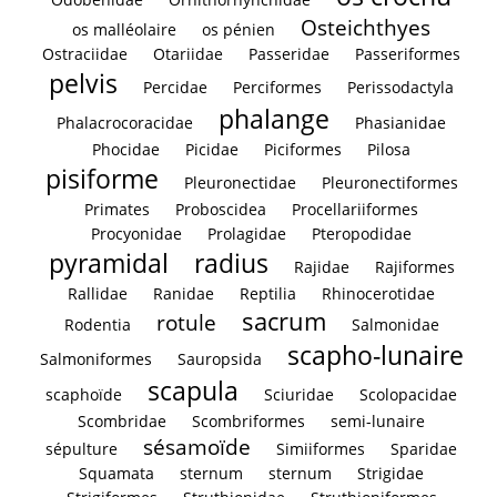
Osteichthyes
os malléolaire
os pénien
Ostraciidae
Otariidae
Passeridae
Passeriformes
pelvis
Percidae
Perciformes
Perissodactyla
phalange
Phalacrocoracidae
Phasianidae
Phocidae
Picidae
Piciformes
Pilosa
pisiforme
Pleuronectidae
Pleuronectiformes
Primates
Proboscidea
Procellariiformes
Procyonidae
Prolagidae
Pteropodidae
pyramidal
radius
Rajidae
Rajiformes
Rallidae
Ranidae
Reptilia
Rhinocerotidae
sacrum
rotule
Rodentia
Salmonidae
scapho-lunaire
Salmoniformes
Sauropsida
scapula
scaphoïde
Sciuridae
Scolopacidae
Scombridae
Scombriformes
semi-lunaire
sésamoïde
sépulture
Simiiformes
Sparidae
Squamata
sternum
sternum
Strigidae