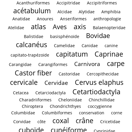
Acanthuriformes
Accipitridae
Accipitriformes
acétabulum
Alcidae
Alytidae
Amphibia
Anatidae
Anoures
Anseriformes
anthropologie
atlas
axis
Aves
Atelidae
Balaenopteridae
Bovidae
Balistidae
basisphénoïde
calcanéus
Camelidae
Canidae
canine
capitatum
Caprinae
capitato-trapézoïde
carpe
Carnivora
Carangidae
Carangiformes
Castor fiber
Castoridae
Cercopithecidae
cervicale
Cervus elaphus
Cervidae
Cetartiodactyla
Cetacea
Cetarciodactyla
Charadriiformes
Cheloniidae
Chinchillidae
Chiroptera
Chondrichthyes
coccygienne
Columbidae
Columbiformes
conservation
corne
coxal
crâne
Corvidae
côte
Cricetidae
cuboïde
cunéiforme
Cyprinidae