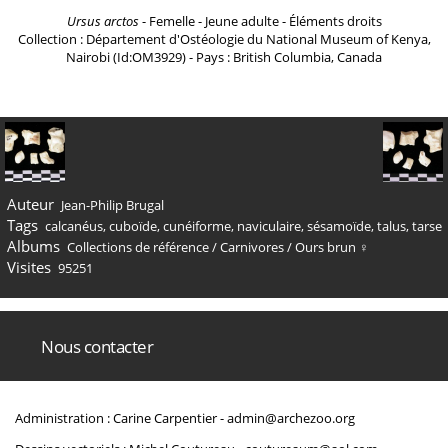
Ursus arctos
- Femelle - Jeune adulte - Éléments droits
Collection : Département d'Ostéologie du National Museum of Kenya,
Nairobi (Id:OM3929) - Pays : British Columbia, Canada
Auteur
Jean-Philip Brugal
Tags
calcanéus
,
cuboïde
,
cunéiforme
,
naviculaire
,
sésamoïde
,
talus
,
tarse
Albums
Collections de référence
/
Carnivores
/
Ours brun ♀
Visites
95251
Nous contacter
Administration : Carine Carpentier -
admin@archezoo.org