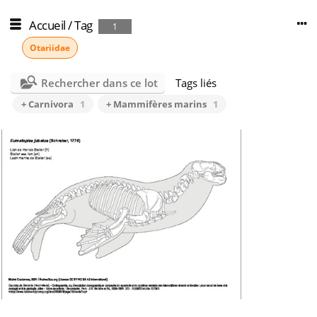
Accueil
/
Tag
1
Otariidae
Rechercher dans ce lot
Tags liés
+ Carnivora
1
+ Mammifères marins
1