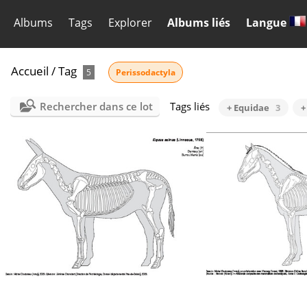
Albums
Tags
Explorer
Albums liés
Langue
Accueil
/
Tag
5
Perissodactyla
Rechercher dans ce lot
Tags liés
+ Equidae
3
+