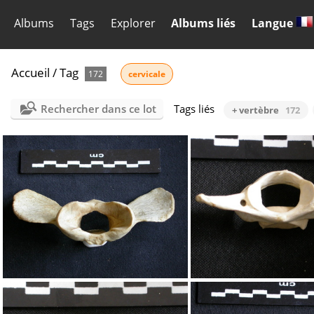
Albums
Tags
Explorer
Albums liés
Langue
Accueil
/
Tag
172
cervicale
Rechercher dans ce lot
Tags liés
+ vertèbre
172