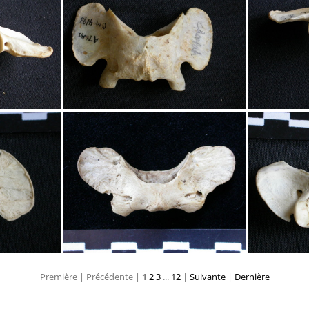
Atlas
Atlas
Première |
Précédente |
1
2
3
...
12
|
Suivante
|
Dernière