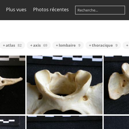
Plus vues
Photos récentes
+ atlas
82
+ axis
69
+ lombaire
9
+ thoracique
9
+