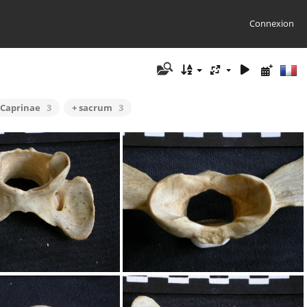
Connexion
 Caprinae
3
+ sacrum
3