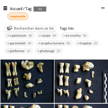
Accueil
/
Tag
50
trapézoïde
Rechercher dans ce lot
Tags liés
+ capitatum
50
+ carpe
50
+ os crochu
50
+ pyramidal
50
+ scapho-lunaire
50
+ trapèze
43
+ pisiforme
41
+ phalange
37