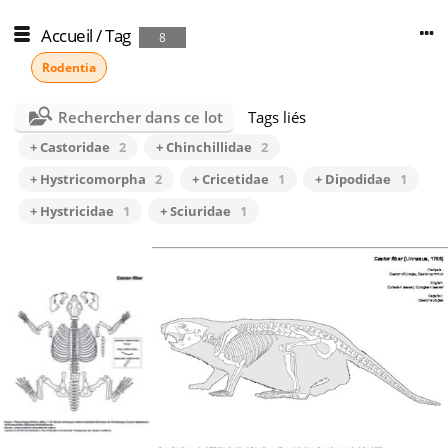
Accueil
/
Tag
8
Rodentia
Rechercher dans ce lot
Tags liés
+ Castoridae
2
+ Chinchillidae
2
+ Hystricomorpha
2
+ Cricetidae
1
+ Dipodidae
1
+ Hystricidae
1
+ Sciuridae
1