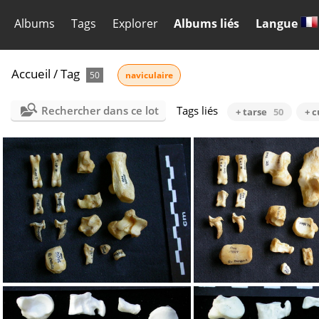
Albums
Tags
Explorer
Albums liés
Langue
Accueil
/
Tag
50
naviculaire
Rechercher dans ce lot
Tags liés
+ tarse
50
+ 