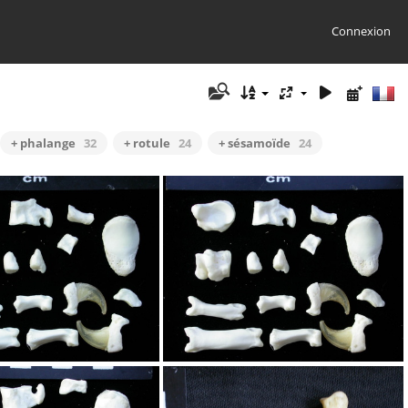
Connexion
+ phalange
32
+ rotule
24
+ sésamoïde
24