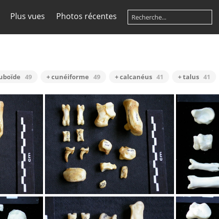
Plus vues
Photos récentes
cuboïde
49
+ cunéiforme
49
+ calcanéus
41
+ talus
41