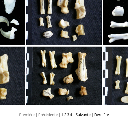
nges
Tarse et phalanges
Ta
nges
Tarse et phalanges
Ta
Première |
Précédente |
1
2
3
4
|
Suivante
|
Dernière