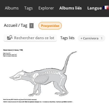
Albums
Tags
Explorer
Albums liés
Langue
Accueil
/
Tag
1
Procyonidae
Rechercher dans ce lot
Tags liés
+ Carnivora
1