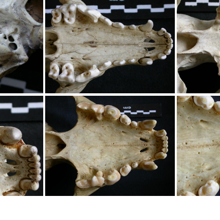
âne : basisphénoïde
Crâne : b
panique
Crâne : maxillaires et os incisif
Crâne : 