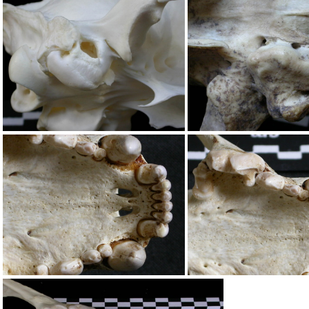
Carnassière supérieure
Cr
Crâne : bulle tympanique
Crâne : bulle tym