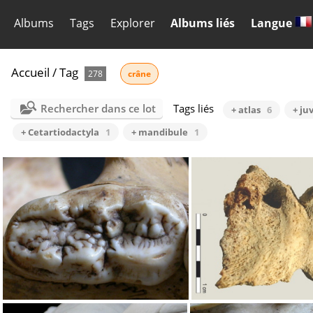
Albums
Tags
Explorer
Albums liés
Langue
Accueil
/
Tag
278
crâne
Rechercher dans ce lot
Tags liés
+ atlas
6
+ ju
+ Cetartiodactyla
1
+ mandibule
1