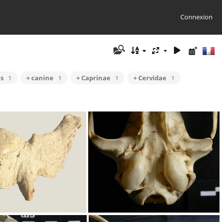
Connexion
is
1
+ canine
1
+ Caprinae
1
+ Cervidae
1