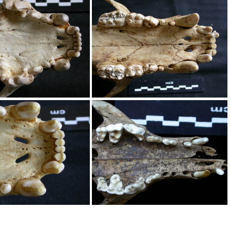
asisphénoïde
Crâne : bulle tympanique
maxillaires et os incisif
Crâne : maxillaires et os incisif