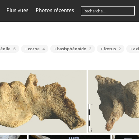
Plus vues
Photos récentes
vénile
6
+ corne
4
+ basisphénoïde
2
+ fœtus
2
+ ax