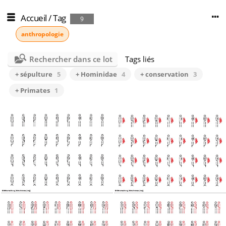
Accueil
/
Tag
9
anthropologie
Rechercher dans ce lot
Tags liés
+ sépulture
5
+ Hominidae
4
+ conservation
3
+ Primates
1