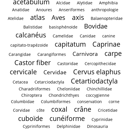
acétabulum
Alcidae
Alytidae
Amphibia
Anatidae
Anoures
Anseriformes
anthropologie
atlas
axis
Aves
Atelidae
Balaenopteridae
Bovidae
Balistidae
basisphénoïde
calcanéus
Camelidae
Canidae
canine
capitatum
Caprinae
capitato-trapézoïde
carpe
Carnivora
Carangidae
Carangiformes
Castor fiber
Castoridae
Cercopithecidae
cervicale
Cervus elaphus
Cervidae
Cetartiodactyla
Cetacea
Cetarciodactyla
Charadriiformes
Cheloniidae
Chinchillidae
Chiroptera
Chondrichthyes
coccygienne
Columbidae
Columbiformes
conservation
corne
coxal
crâne
Corvidae
côte
Cricetidae
cuboïde
cunéiforme
Cyprinidae
Cypriniformes
Delphinidae
Dinosauria