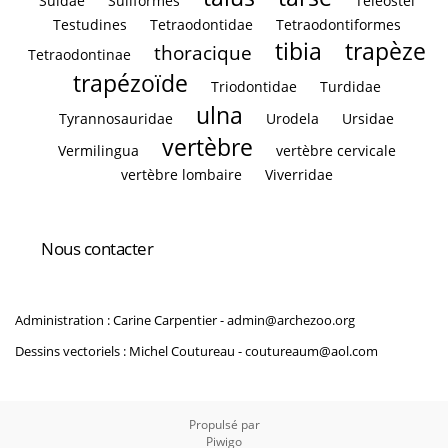
Suidae
Suliformes
Teleostei
Testudines
Tetraodontidae
Tetraodontiformes
tibia
trapèze
thoracique
Tetraodontinae
trapézoïde
Triodontidae
Turdidae
ulna
Tyrannosauridae
Urodela
Ursidae
vertèbre
Vermilingua
vertèbre cervicale
vertèbre lombaire
Viverridae
Nous contacter
Administration : Carine Carpentier -
admin@archezoo.org
Dessins vectoriels : Michel Coutureau -
coutureaum@aol.com
Propulsé par
Piwigo