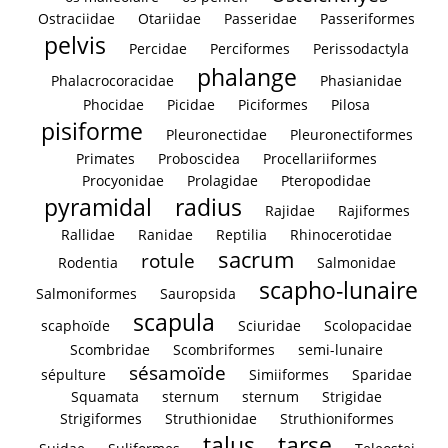
Ostraciidae
Otariidae
Passeridae
Passeriformes
pelvis
Percidae
Perciformes
Perissodactyla
phalange
Phalacrocoracidae
Phasianidae
Phocidae
Picidae
Piciformes
Pilosa
pisiforme
Pleuronectidae
Pleuronectiformes
Primates
Proboscidea
Procellariiformes
Procyonidae
Prolagidae
Pteropodidae
pyramidal
radius
Rajidae
Rajiformes
Rallidae
Ranidae
Reptilia
Rhinocerotidae
sacrum
rotule
Rodentia
Salmonidae
scapho-lunaire
Salmoniformes
Sauropsida
scapula
scaphoïde
Sciuridae
Scolopacidae
Scombridae
Scombriformes
semi-lunaire
sésamoïde
sépulture
Simiiformes
Sparidae
Squamata
sternum
sternum
Strigidae
Strigiformes
Struthionidae
Struthioniformes
talus
tarse