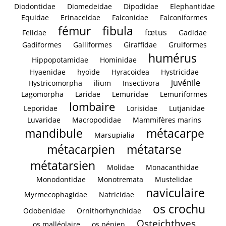
Diodontidae
Diomedeidae
Dipodidae
Elephantidae
Equidae
Erinaceidae
Falconidae
Falconiformes
fémur
fibula
fœtus
Felidae
Gadidae
Gadiformes
Galliformes
Giraffidae
Gruiformes
humérus
Hippopotamidae
Hominidae
Hyaenidae
hyoïde
Hyracoidea
Hystricidae
juvénile
Hystricomorpha
ilium
Insectivora
Lagomorpha
Laridae
Lemuridae
Lemuriformes
lombaire
Leporidae
Lorisidae
Lutjanidae
Luvaridae
Macropodidae
Mammifères marins
mandibule
métacarpe
Marsupialia
métacarpien
métatarse
métatarsien
Molidae
Monacanthidae
Monodontidae
Monotremata
Mustelidae
naviculaire
Myrmecophagidae
Natricidae
os crochu
Odobenidae
Ornithorhynchidae
Osteichthyes
os malléolaire
os pénien