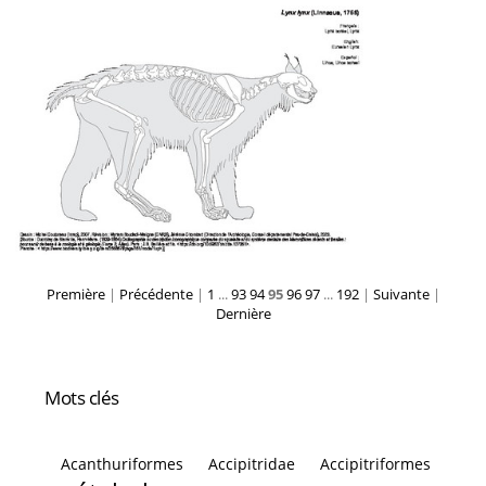
Première
|
Précédente
|
1
...
93
94
95
96
97
...
192
|
Suivante
|
Dernière
Mots clés
Acanthuriformes
Accipitridae
Accipitriformes