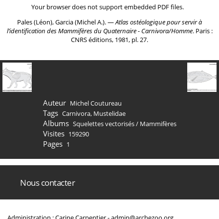
Your browser does not support embedded PDF files.
Pales (Léon), Garcia (Michel A.). ―
Atlas ostéologique pour servir à
l’identification des Mammifères du Quaternaire - Carnivora/Homme
. Paris :
CNRS éditions, 1981, pl. 27.
Auteur
Michel Coutureau
Tags
Carnivora
,
Mustelidae
Albums
Squelettes vectorisés
/
Mammifères
Visites
159290
Pages
1
Nous contacter
Administration : Carine Carpentier -
admin@archezoo.org