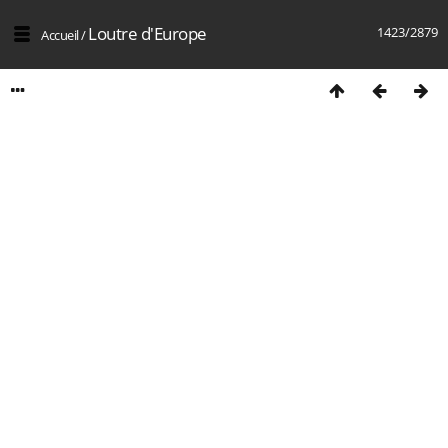
Loutre d'Europe
1423/2879
Accueil
/