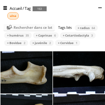
Accueil
/
Tag
163
ulna
Rechercher dans ce lot
Tags liés
+ radius
64
+ humérus
35
+ Caprinae
6
+ Cetartiodactyla
3
+ Bovidae
2
+ juvénile
2
+ Cervidae
1