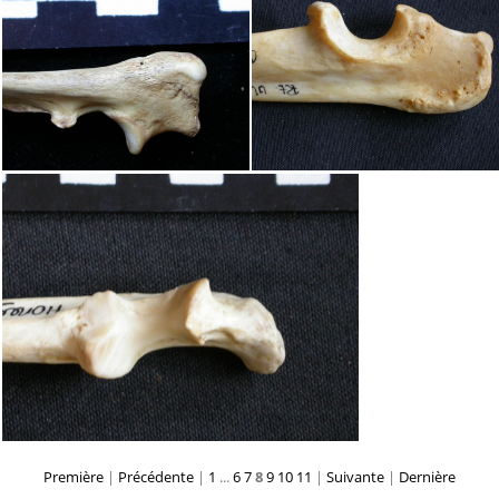
Première
|
Précédente
|
1
...
6
7
8
9
10
11
|
Suivante
|
Dernière