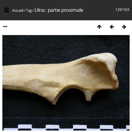
Ulna : partie proximale
129/163
Accueil
/
Tag
/