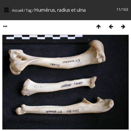
Humérus, radius et ulna
11/163
Accueil
/
Tag
/