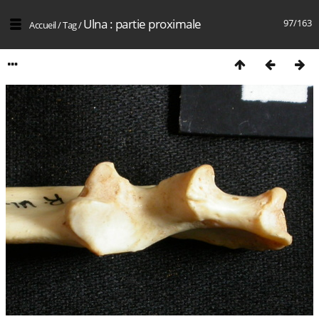
Ulna : partie proximale
97/163
Accueil
/
Tag
/