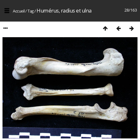
Humérus, radius et ulna
28/163
Accueil
/
Tag
/