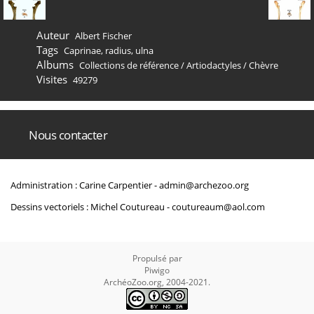
Auteur
Albert Fischer
Tags
Caprinae
,
radius
,
ulna
Albums
Collections de référence
/
Artiodactyles
/
Chèvre
Visites
49279
Nous contacter
Administration : Carine Carpentier -
admin@archezoo.org
Dessins vectoriels : Michel Coutureau -
coutureaum@aol.com
Propulsé par
Piwigo
ArchéoZoo.org, 2004-2021.