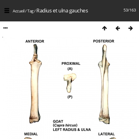
Radius et ulna gauches
53/163
Accueil
/
Tag
/