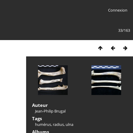
Connexion
33/163
Auteur
Jean-Philip Brugal
Tags
humérus
,
radius
,
ulna
Albums