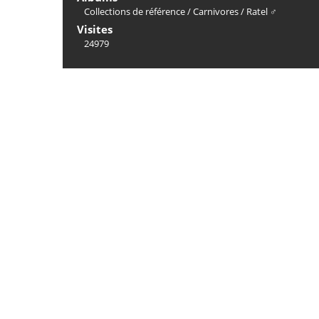
Collections de référence
/
Carnivores
/
Ratel ♂
Visites
24979