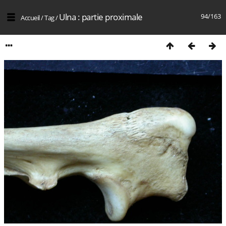
Ulna : partie proximale
94/163
Accueil
/
Tag
/