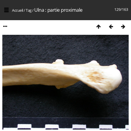
Ulna : partie proximale
129/163
Accueil
/
Tag
/