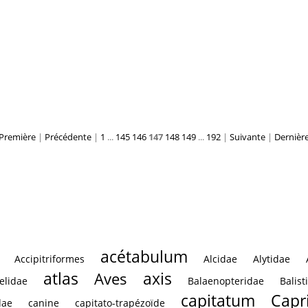
térale
Scapula : vue latérale
Sca
Première
|
Précédente
|
1
...
145
146
147
148
149
...
192
|
Suivante
|
Dernièr
acétabulum
Accipitriformes
Alcidae
Alytidae
atlas
axis
Aves
elidae
Balaenopteridae
Balist
capitatum
Capr
dae
canine
capitato-trapézoïde