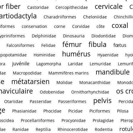
r fiber
cervicale
C
Castoridae
Cercopithecidae
artiodactyla
Charadriiformes
Cheloniidae
Chinchill
coxal
iformes
conservation
corne
Corvidae
côte
ypriniformes
Delphinidae
Dinosauria
Diodontidae
Diom
fémur
fibula
fœtus
Falconiformes
Felidae
humérus
ppopotamidae
Hominidae
Hyaenidae
hyo
juvénile
ora
Lagomorpha
Laridae
Lemuridae
Lemuri
mandibule
dae
Macropodidae
Mammifères marins
se
métatarsien
Molidae
Monacanthidae
Monodo
naviculaire
os c
Odobenidae
Ornithorhynchidae
pelvis
Otariidae
Passeridae
Passeriformes
Percid
ge
Phasianidae
Phocidae
Picidae
Piciformes
Pilosa
oscidea
Procellariiformes
Procyonidae
Prolagidae
Ptero
rotul
dae
Ranidae
Reptilia
Rhinocerotidae
Rodentia