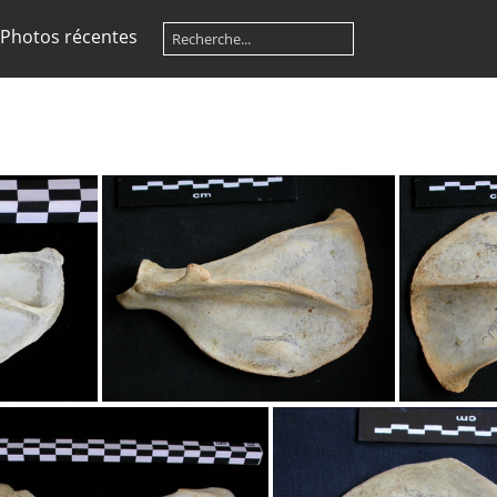
Photos récentes
térale
Scapula : vue latérale
Sca