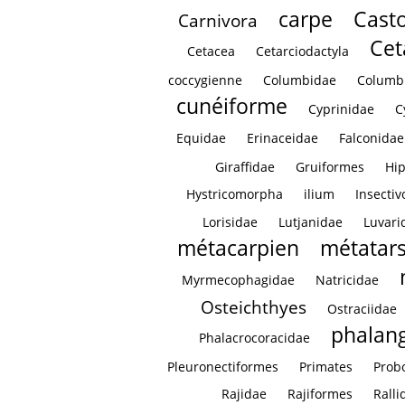
carpe
Casto
Carnivora
Cet
Cetacea
Cetarciodactyla
coccygienne
Columbidae
Columb
cunéiforme
Cyprinidae
C
Equidae
Erinaceidae
Falconidae
Giraffidae
Gruiformes
Hi
Hystricomorpha
ilium
Insectiv
Lorisidae
Lutjanidae
Luvari
métacarpien
métatar
Myrmecophagidae
Natricidae
Osteichthyes
Ostraciidae
phalan
Phalacrocoracidae
Pleuronectiformes
Primates
Prob
Rajidae
Rajiformes
Ralli