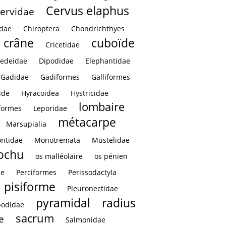
Cervus elaphus
ervidae
idae
Chiroptera
Chondrichthyes
crâne
cuboïde
Cricetidae
edeidae
Dipodidae
Elephantidae
Gadidae
Gadiformes
Galliformes
ïde
Hyracoidea
Hystricidae
lombaire
formes
Leporidae
métacarpe
Marsupialia
ntidae
Monotremata
Mustelidae
rochu
os malléolaire
os pénien
ae
Perciformes
Perissodactyla
pisiforme
Pleuronectidae
pyramidal
radius
podidae
sacrum
e
Salmonidae