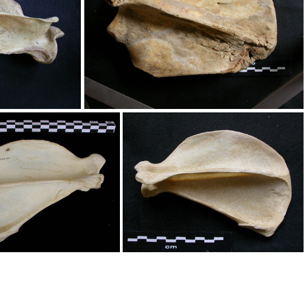
térale
Scapula : vue latérale