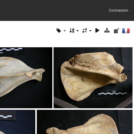
Connexion
pula : vue latérale
Scapula : vue latérale