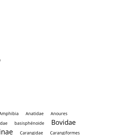
pula : vue latérale
Scapula : vue latérale
e
Amphibia
Anatidae
Anoures
Bovidae
idae
basisphénoïde
inae
Carangidae
Carangiformes