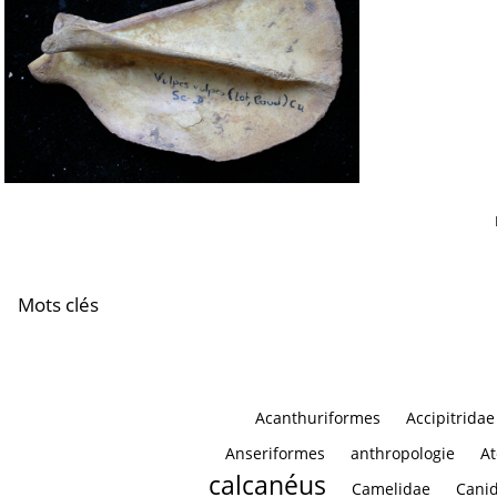
Scapula : vue latérale
Scapula : vue la
Scapula : vue latérale
Mots clés
Acanthuriformes
Accipitridae
Anseriformes
anthropologie
At
calcanéus
Camelidae
Cani