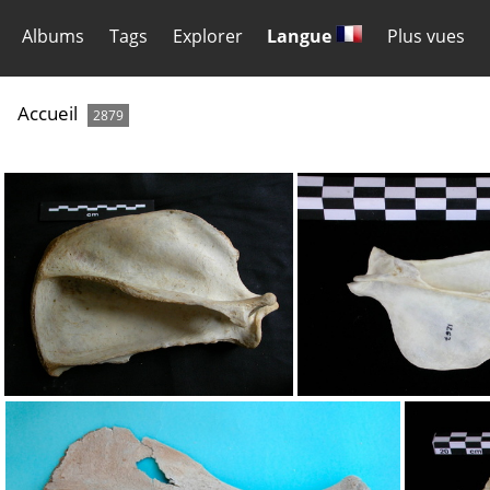
Albums
Tags
Explorer
Langue
Plus vues
Accueil
2879
Scapula : vue latérale
Scapula : vue la