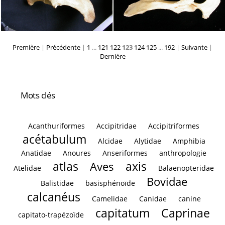
Première
|
Précédente
|
1
...
121
122
123
124
125
...
192
|
Suivante
|
Dernière
Mots clés
Acanthuriformes
Accipitridae
Accipitriformes
acétabulum
Alcidae
Alytidae
Amphibia
Anatidae
Anoures
Anseriformes
anthropologie
atlas
axis
Aves
Atelidae
Balaenopteridae
Bovidae
Balistidae
basisphénoïde
calcanéus
Camelidae
Canidae
canine
capitatum
Caprinae
capitato-trapézoïde