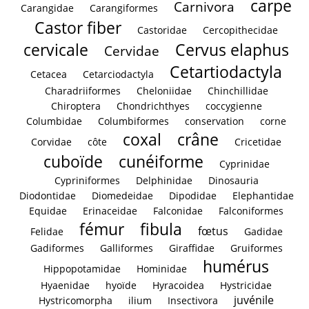
carpe
Carnivora
Carangidae
Carangiformes
Castor fiber
Castoridae
Cercopithecidae
cervicale
Cervus elaphus
Cervidae
Cetartiodactyla
Cetacea
Cetarciodactyla
Charadriiformes
Cheloniidae
Chinchillidae
Chiroptera
Chondrichthyes
coccygienne
Columbidae
Columbiformes
conservation
corne
coxal
crâne
Corvidae
côte
Cricetidae
cuboïde
cunéiforme
Cyprinidae
Cypriniformes
Delphinidae
Dinosauria
Diodontidae
Diomedeidae
Dipodidae
Elephantidae
Equidae
Erinaceidae
Falconidae
Falconiformes
fémur
fibula
fœtus
Felidae
Gadidae
Gadiformes
Galliformes
Giraffidae
Gruiformes
humérus
Hippopotamidae
Hominidae
Hyaenidae
hyoïde
Hyracoidea
Hystricidae
juvénile
Hystricomorpha
ilium
Insectivora