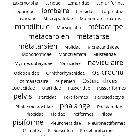
Lagomorpha
Laridae
Lemuridae
Lemuriformes
lombaire
Leporidae
Lorisidae
Lutjanidae
Luvaridae
Macropodidae
Mammifères marins
mandibule
métacarpe
Marsupialia
métacarpien
métatarse
métatarsien
Molidae
Monacanthidae
Monodontidae
Monotremata
Mustelidae
naviculaire
Myrmecophagidae
Natricidae
os crochu
Odobenidae
Ornithorhynchidae
Osteichthyes
os malléolaire
os pénien
Ostraciidae
Otariidae
Passeridae
Passeriformes
pelvis
Percidae
Perciformes
Perissodactyla
phalange
Phalacrocoracidae
Phasianidae
Phocidae
Picidae
Piciformes
Pilosa
pisiforme
Pleuronectidae
Pleuronectiformes
Primates
Proboscidea
Procellariiformes