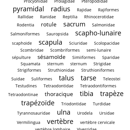
Procyonidae
Prolagidae
Pteropodidae
pyramidal
radius
Rajidae
Rajiformes
Rallidae
Ranidae
Reptilia
Rhinocerotidae
sacrum
rotule
Rodentia
Salmonidae
scapho-lunaire
Salmoniformes
Sauropsida
scapula
scaphoïde
Sciuridae
Scolopacidae
Scombridae
Scombriformes
semi-lunaire
sésamoïde
sépulture
Simiiformes
Sparidae
Squamata
sternum
sternum
Strigidae
Strigiformes
Struthionidae
Struthioniformes
talus
tarse
Suidae
Suliformes
Teleostei
Testudines
Tetraodontidae
Tetraodontiformes
tibia
trapèze
thoracique
Tetraodontinae
trapézoïde
Triodontidae
Turdidae
ulna
Tyrannosauridae
Urodela
Ursidae
vertèbre
Vermilingua
vertèbre cervicale
vertèbre lombaire
Viverridae