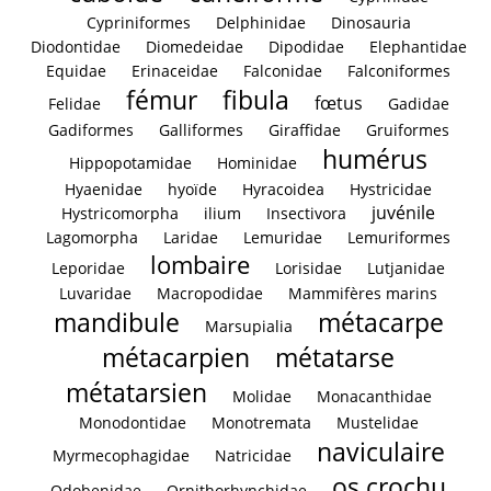
Cypriniformes
Delphinidae
Dinosauria
Diodontidae
Diomedeidae
Dipodidae
Elephantidae
Equidae
Erinaceidae
Falconidae
Falconiformes
fémur
fibula
fœtus
Felidae
Gadidae
Gadiformes
Galliformes
Giraffidae
Gruiformes
humérus
Hippopotamidae
Hominidae
Hyaenidae
hyoïde
Hyracoidea
Hystricidae
juvénile
Hystricomorpha
ilium
Insectivora
Lagomorpha
Laridae
Lemuridae
Lemuriformes
lombaire
Leporidae
Lorisidae
Lutjanidae
Luvaridae
Macropodidae
Mammifères marins
mandibule
métacarpe
Marsupialia
métacarpien
métatarse
métatarsien
Molidae
Monacanthidae
Monodontidae
Monotremata
Mustelidae
naviculaire
Myrmecophagidae
Natricidae
os crochu
Odobenidae
Ornithorhynchidae