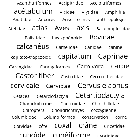
Acanthuriformes
Accipitridae
Accipitriformes
acétabulum
Alcidae
Alytidae
Amphibia
Anatidae
Anoures
Anseriformes
anthropologie
atlas
axis
Aves
Atelidae
Balaenopteridae
Bovidae
Balistidae
basisphénoïde
calcanéus
Camelidae
Canidae
canine
capitatum
Caprinae
capitato-trapézoïde
carpe
Carnivora
Carangidae
Carangiformes
Castor fiber
Castoridae
Cercopithecidae
cervicale
Cervus elaphus
Cervidae
Cetartiodactyla
Cetacea
Cetarciodactyla
Charadriiformes
Cheloniidae
Chinchillidae
Chiroptera
Chondrichthyes
coccygienne
Columbidae
Columbiformes
conservation
corne
coxal
crâne
Corvidae
côte
Cricetidae
cuboïde
cunéiforme
Cyprinidae