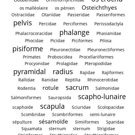
Osteichthyes
os malléolaire
os pénien
Ostraciidae
Otariidae
Passeridae
Passeriformes
pelvis
Percidae
Perciformes
Perissodactyla
phalange
Phalacrocoracidae
Phasianidae
Phocidae
Picidae
Piciformes
Pilosa
pisiforme
Pleuronectidae
Pleuronectiformes
Primates
Proboscidea
Procellariiformes
Procyonidae
Prolagidae
Pteropodidae
pyramidal
radius
Rajidae
Rajiformes
Rallidae
Ranidae
Reptilia
Rhinocerotidae
sacrum
rotule
Rodentia
Salmonidae
scapho-lunaire
Salmoniformes
Sauropsida
scapula
scaphoïde
Sciuridae
Scolopacidae
Scombridae
Scombriformes
semi-lunaire
sésamoïde
sépulture
Simiiformes
Sparidae
Squamata
sternum
sternum
Strigidae