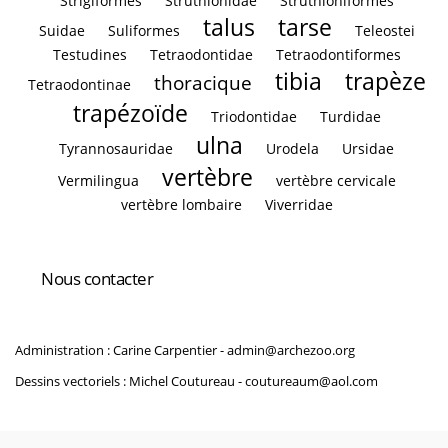
Strigiformes
Struthionidae
Struthioniformes
talus
tarse
Suidae
Suliformes
Teleostei
Testudines
Tetraodontidae
Tetraodontiformes
tibia
trapèze
thoracique
Tetraodontinae
trapézoïde
Triodontidae
Turdidae
ulna
Tyrannosauridae
Urodela
Ursidae
vertèbre
Vermilingua
vertèbre cervicale
vertèbre lombaire
Viverridae
Nous contacter
Administration : Carine Carpentier -
admin@archezoo.org
Dessins vectoriels : Michel Coutureau -
coutureaum@aol.com