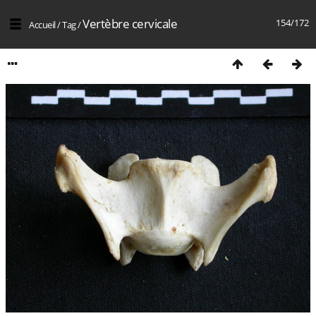
Vertèbre cervicale
154/172
Accueil
/
Tag
/