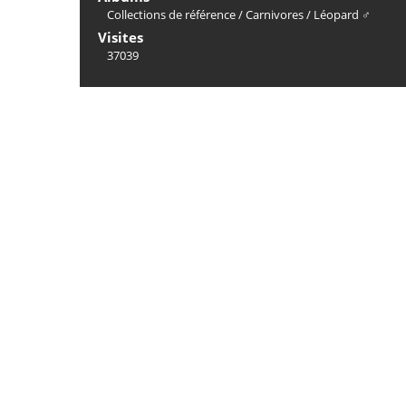
Collections de référence
/
Carnivores
/
Léopard ♂
Visites
37039