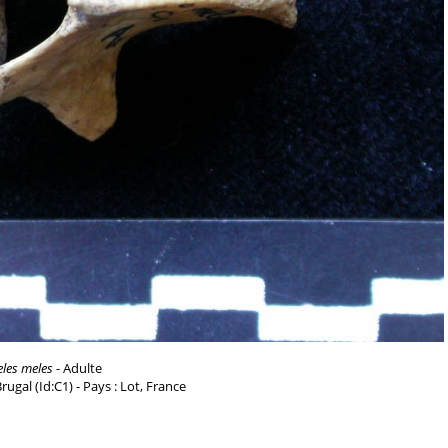
les meles
- Adulte
 Brugal (Id:C1) - Pays : Lot, France