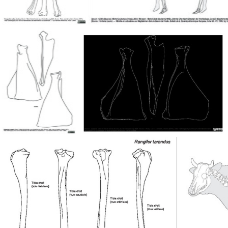
Radius et ulnas
Renne
Scapula
Scapula