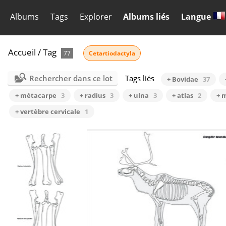
Albums
Tags
Explorer
Albums liés
Langue
Accueil
/
Tag
77
Cetartiodactyla
Rechercher dans ce lot
Tags liés
+ Bovidae
37
+ métacarpe
3
+ radius
3
+ ulna
3
+ atlas
2
+ 
+ vertèbre cervicale
1