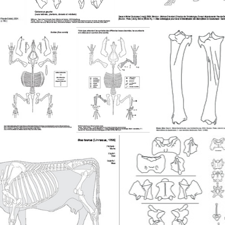
Rotule, os malléolaire, talus et calcaneus
Sanglier
Suidae (Sus scrofa)
Sus scrofa (fiche type)
T