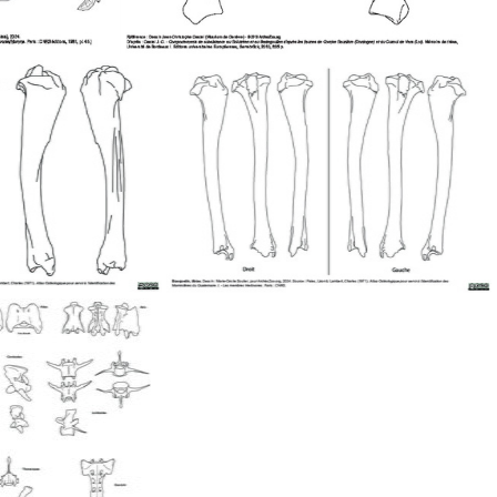
Scapula
ibia
Tibia