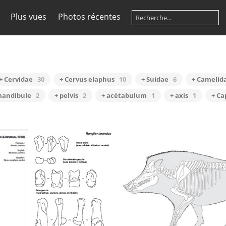
Plus vues
Photos récentes
+ Cervidae
30
+ Cervus elaphus
10
+ Suidae
6
+ Camelid
mandibule
2
+ pelvis
2
+ acétabulum
1
+ axis
1
+ Ca