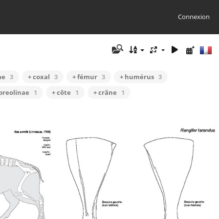
Connexion
ae
3
+ coxal
3
+ fémur
3
+ humérus
3
preolinae
1
+ côte
1
+ crâne
1