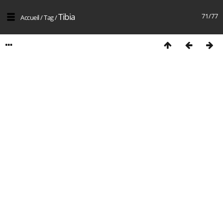
Tibia
71/77
Accueil
/
Tag
/