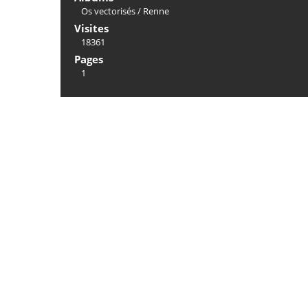
Os vectorisés
/
Renne
Visites
18361
Pages
1