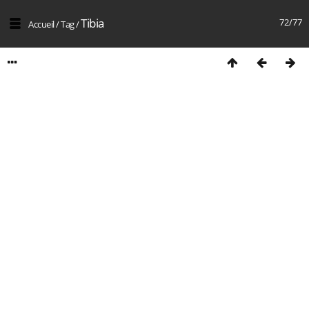
Tibia
72/77
Accueil
/
Tag
/