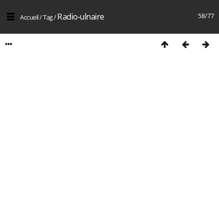
Radio-ulnaire
58/77
Accueil
/
Tag
/