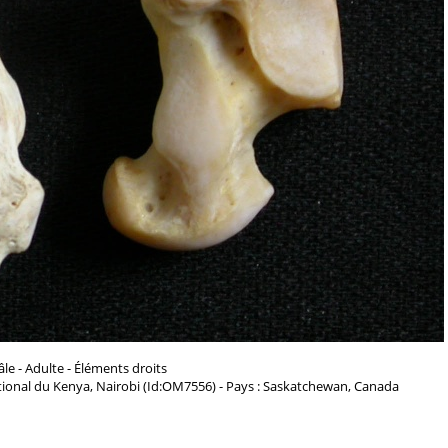
le - Adulte - Éléments droits
ional du Kenya, Nairobi (Id:OM7556) - Pays : Saskatchewan, Canada