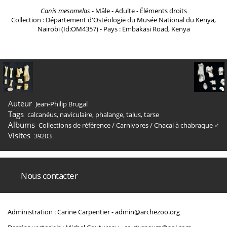
Canis mesomelas
- Mâle - Adulte - Éléments droits
Collection : Département d'Ostéologie du Musée National du Kenya,
Nairobi (Id:OM4357) - Pays : Embakasi Road, Kenya
Auteur
Jean-Philip Brugal
Tags
calcanéus
,
naviculaire
,
phalange
,
talus
,
tarse
Albums
Collections de référence
/
Carnivores
/
Chacal à chabraque ♂
Visites
39203
Nous contacter
Administration : Carine Carpentier -
admin@archezoo.org