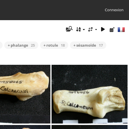
Connexion
+ phalange
25
+ rotule
18
+ sésamoïde
17