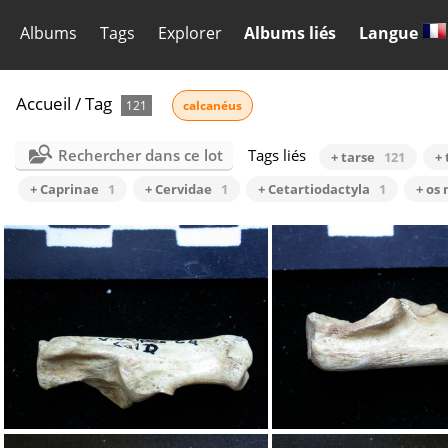
Albums
Tags
Explorer
Albums liés
Langue
Accueil
/
Tag
121
calcanéus
Rechercher dans ce lot
Tags liés
+ tarse
121
+ 
+ Caprinae
1
+ Cervidae
1
+ Cetartiodactyla
1
+ os 