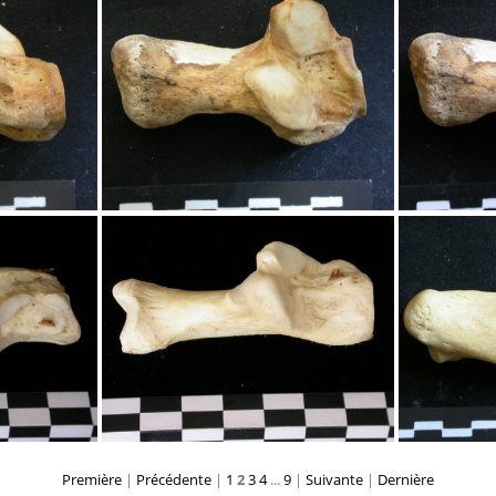
Calcanéus
Calcanéus
Première
|
Précédente
|
1
2
3
4
...
9
|
Suivante
|
Dernière