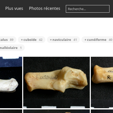
Plus vues
Photos récentes
talus
89
+ cuboïde
42
+ naviculaire
41
+ cunéiforme
40
malléolaire
1