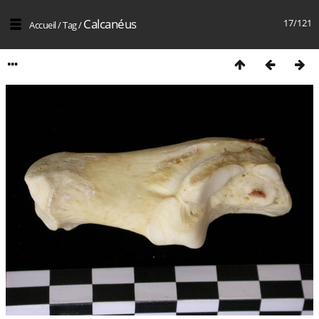
Calcanéus
17/121
Accueil
/
Tag
/