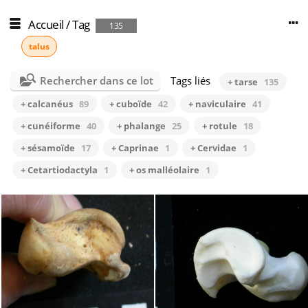
Accueil
/
Tag
135
talus
Rechercher dans ce lot
Tags liés
+ tarse
135
+ calcanéus
89
+ cuboïde
42
+ naviculaire
41
+ cunéiforme
40
+ phalange
25
+ rotule
18
+ sésamoïde
17
+ Caprinae
1
+ Cervidae
1
+ Cetartiodactyla
1
+ os malléolaire
1