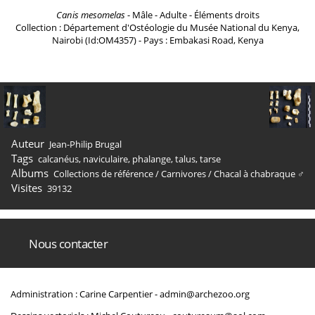
Canis mesomelas
- Mâle - Adulte - Éléments droits
Collection : Département d'Ostéologie du Musée National du Kenya,
Nairobi (Id:OM4357) - Pays : Embakasi Road, Kenya
Auteur
Jean-Philip Brugal
Tags
calcanéus
,
naviculaire
,
phalange
,
talus
,
tarse
Albums
Collections de référence
/
Carnivores
/
Chacal à chabraque ♂
Visites
39132
Nous contacter
Administration : Carine Carpentier -
admin@archezoo.org