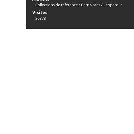
Collections de référence
/
Carnivores
/
Léopard ♂
Visites
36873