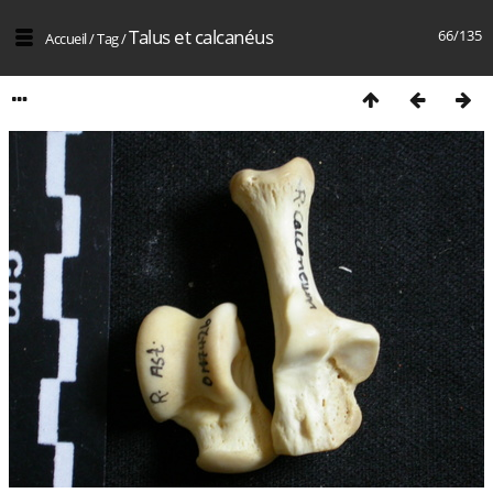
Talus et calcanéus
66/135
Accueil
/
Tag
/