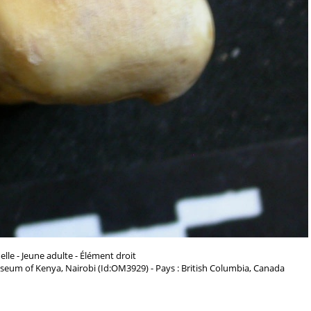
lle - Jeune adulte - Élément droit
seum of Kenya, Nairobi (Id:OM3929) - Pays : British Columbia, Canada