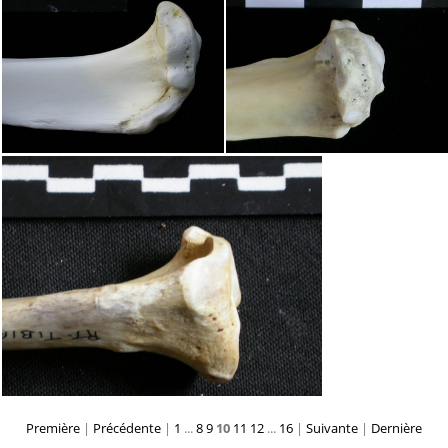
Première
|
Précédente
|
1
...
8
9
10
11
12
...
16
|
Suivante
|
Dernière