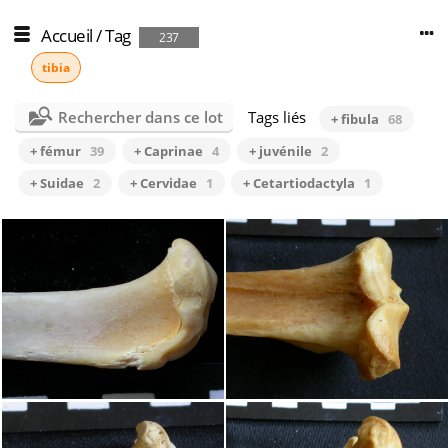
Accueil
/
Tag
237
tibia
Rechercher dans ce lot
Tags liés
+ fibula
68
+ fémur
39
+ Caprinae
4
+ juvénile
2
+ Suidae
2
+ Cervidae
1
+ Cetartiodactyla
1