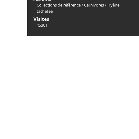
Collections de référence
/
Carnivores
/
Hyène
tachetée
Visites
45301